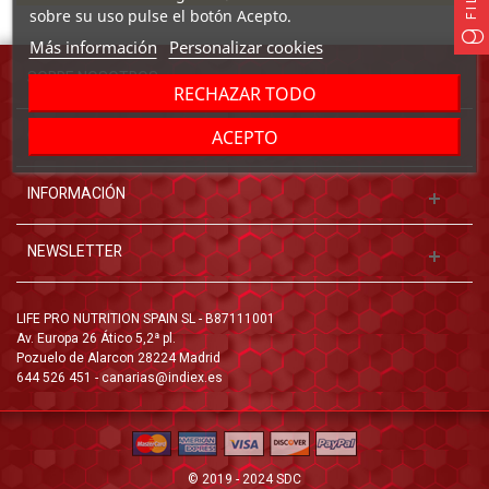
sobre su uso pulse el botón Acepto.
Más información
Personalizar cookies
SOBRE NOSOTROS
RECHAZAR TODO
ACEPTO
CONTACTO
INFORMACIÓN
NEWSLETTER
LIFE PRO NUTRITION SPAIN SL - B87111001
Av. Europa 26 Ático 5,2ª pl.
Pozuelo de Alarcon 28224 Madrid
644 526 451 - canarias@indiex.es
© 2019 - 2024 SDC