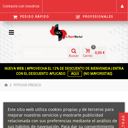
Contacte con nosotros
PEDIDO RÁPIDO
PROFESIONALES
0
0,00 €
Buscar
Carrito:
NUEVA WEB | APROVECHA EL 12% DE DESCUENTO DE BIENVENIDA | ENTRA
CON EL DESCUENTO APLICADO
AQUI
(NO MAYORISTAS)
FITFOOD FRESCO
COMPRAR FITFOOD FRESCO ONLINE
Este sitio web utiliza cookies propias y de terceros para
mejorar nuestros servicios y mostrarle publicidad
FILTRAR
relacionada con sus preferencias mediante el análisis de
No hay productos en esta categoría
sus hábitos de navegación. Para dar su consentimiento