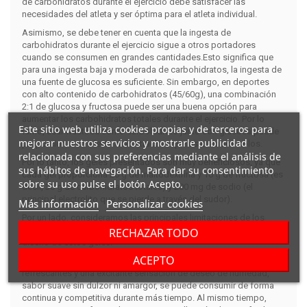
de carbohidratos durante el ejercicio debe satisfacer las
necesidades del atleta y ser óptima para el atleta individual.
Asimismo, se debe tener en cuenta que la ingesta de
carbohidratos durante el ejercicio sigue a otros portadores
cuando se consumen en grandes cantidades.Esto significa que
para una ingesta baja y moderada de carbohidratos, la ingesta de
una fuente de glucosa es suficiente. Sin embargo, en deportes
con alto contenido de carbohidratos (45/60g), una combinación
2:1 de glucosa y fructosa puede ser una buena opción para
aumentar los carbohidratos totales durante el ejercicio. Por lo
Este sitio web utiliza cookies propias y de terceros para
tanto, usar fructosa como carbohidrato junto con glucosa puede
mejorar nuestros servicios y mostrarle publicidad
proporcionar un efecto más atractivo que usar ambos solos.
relacionada con sus preferencias mediante el análisis de
Por lo tanto, los geles presentados son muy beneficiosos, ya que
sus hábitos de navegación. Para dar su consentimiento
cada gel proporciona 20 g de maltodextrina y 10 g de fructosa (es
sobre su uso pulse el botón Acepto.
decir, 30 g de carbohidratos totales) y 200 mg de sodio (el
principal electrolito que se pierde a través del sudor).
Más información
Personalizar cookies
Por un lado, consideramos las principales limitaciones de los
atletas en el rango de parámetros destacados en la selección y
RECHAZAR TODO
diseño de estos geles.
ACEPTO
Es de fácil consumo con su textura acuosa, sus propiedades
refrescantes y una excitante sensación de deseo de humedad,
sabor suave sin dulzor ni amargor, se puede consumir de forma
continua y competitiva durante más tiempo. Al mismo tiempo,