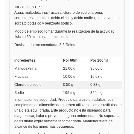
INGREDIENTES:
Agua, maltodextrina, fructosa, cloruro de sodio, aroma,
correctores de acidez: ácido cítrico y ácido málico, conservantes:
sorbato potásico y benzoato sódico.
Modo de empleo
: Tomar durante la realización de la actividad
física o 30 minutos antes de terminar.
Dosis diaria recomendada
: 2-3 Geles
Ingredientes
Por 60ml
Por 100ml
Maltodextrina
21,00 g
35,00 g;
Fructosa
10,00 g
16,67 g
Cloruro de sodio
0,50 g
0,83 g
Sodio
195 mg
324 mg
Información de seguridad
: Producto para uso en adultos. Los
complementos alimenticios no deben utilizarse como sustitutos de
una dieta equilibrada. Este producto no está diseñado para
diagnosticar, tratar o prevenir ninguna enfermedad. No superar la
dosis diaria expresamente recomendada. Mantener fuera del
alcance de los niños más pequeños.