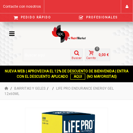
Contacte con nosotros
PEDIDO RÁPIDO
PROFESIONALES
0
0,00 €
Buscar
Carrito:
NUEVA WEB | APROVECHA EL 12% DE DESCUENTO DE BIENVENIDA | ENTRA
CON EL DESCUENTO APLICADO
AQUI
(NO MAYORISTAS)
BARRITAS Y GELES
LIFE PRO ENDURANCE ENERGY GEL
12x60ML