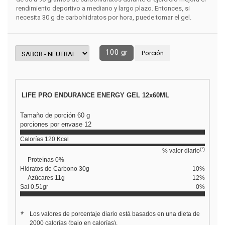
rendimiento deportivo a mediano y largo plazo. Entonces, si
necesita 30 g de carbohidratos por hora, puede tomar el gel.
100 gr
Porción
LIFE PRO ENDURANCE ENERGY GEL 12x60ML
Tamaño de porción
60
g
porciones por envase 12
Calorías
120 Kcal
(*)
% valor diario
Proteínas 0%
Hidratos de Carbono
30g
10
%
Azúcares 11g
12
%
Sal
0,51gr
0
%
*
Los valores de porcentaje diario está basados en una dieta de
2000 calorías (bajo en calorías).