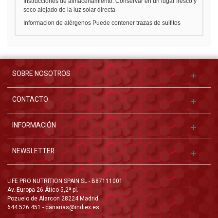
Instrucciones de almacenamiento
: Conservar en un lugar fresco y
seco alejado de la luz solar directa
Informacion de alérgenos
Puede contener trazas de sulfitos
SOBRE NOSOTROS
CONTACTO
INFORMACIÓN
NEWSLETTER
LIFE PRO NUTRITION SPAIN SL - B87111001
Av. Europa 26 Ático 5,2ª pl.
Pozuelo de Alarcon 28224 Madrid
644 526 451 - canarias@indiex.es