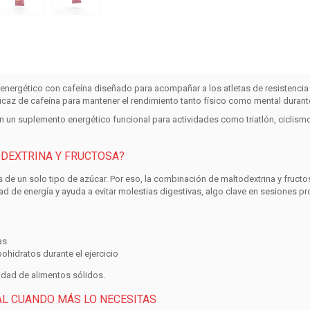
 energético con cafeína
diseñado para acompañar a los atletas de resistencia
caz de cafeína para mantener el rendimiento tanto físico como mental durante 
 en un suplemento energético funcional para actividades como triatlón, ciclism
ODEXTRINA Y FRUCTOSA?
 de un solo tipo de azúcar. Por eso, la combinación de
maltodextrina y fructo
dad de energía y ayuda a evitar molestias digestivas, algo clave en sesiones p
as
bohidratos
durante el ejercicio
idad de alimentos sólidos.
AL CUANDO MÁS LO NECESITAS