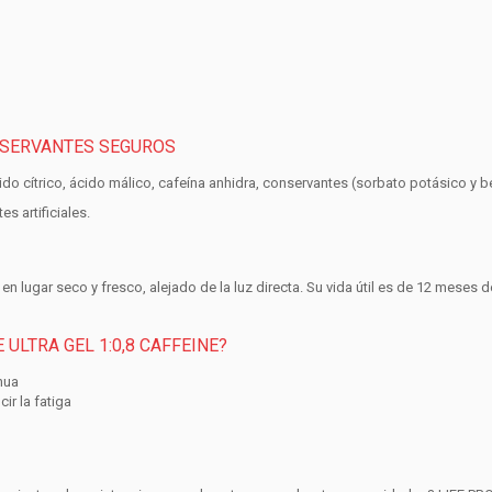
NSERVANTES SEGUROS
ido cítrico, ácido málico, cafeína anhidra, conservantes (sorbato potásico y 
s artificiales.
e
en lugar seco y fresco, alejado de la luz directa
. Su vida útil es de
12 meses de
ULTRA GEL 1:0,8 CAFFEINE?
nua
ir la fatiga