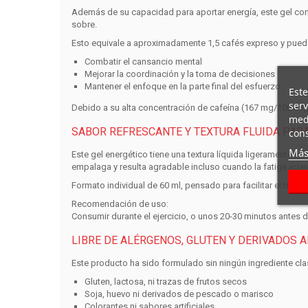
Además de su capacidad para aportar energía, este
gel co
sobre
.
Esto equivale a aproximadamente 1,5 cafés expreso y puede
Combatir el cansancio mental
Mejorar la coordinación y la toma de decisiones
Mantener el enfoque en la parte final del esfuerzo
Este
serv
Debido a su alta concentración de cafeína (167 mg/100 ml)
medi
SABOR REFRESCANTE Y TEXTURA FLUIDA PA
cons
Más
Este
gel energético
tiene una textura líquida ligeramente v
empalaga y resulta agradable incluso cuando la fatiga apar
Formato individual de 60 ml
, pensado para facilitar el trans
Recomendación de uso:
Consumir durante el ejercicio, o unos 20-30 minutos antes d
LIBRE DE ALÉRGENOS, GLUTEN Y DERIVADOS 
Este producto ha sido formulado sin ningún ingrediente cl
Gluten, lactosa, ni trazas de frutos secos
Soja, huevo ni derivados de pescado o marisco
Colorantes ni sabores artificiales