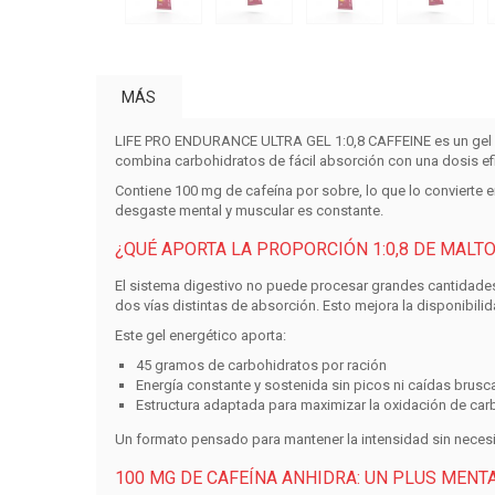
MÁS
LIFE PRO ENDURANCE ULTRA GEL 1:0,8 CAFFEINE
es un
gel
combina carbohidratos de fácil absorción con una dosis efi
Contiene
100 mg de cafeína por sobre
, lo que lo convierte
desgaste mental y muscular es constante.
¿QUÉ APORTA LA PROPORCIÓN 1:0,8 DE MALT
El sistema digestivo no puede procesar grandes cantidades
dos vías distintas de absorción. Esto mejora la disponibili
Este gel energético aporta:
45 gramos de carbohidratos por ración
Energía constante y sostenida sin picos ni caídas brusc
Estructura adaptada para
maximizar la oxidación de car
Un formato pensado para mantener la intensidad sin neces
100 MG DE CAFEÍNA ANHIDRA: UN PLUS MENT