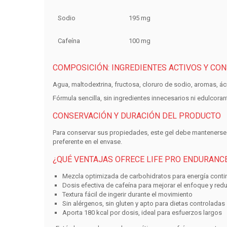
Sodio
195 mg
Cafeína
100 mg
COMPOSICIÓN: INGREDIENTES ACTIVOS Y CO
Agua, maltodextrina, fructosa, cloruro de sodio, aromas, ác
Fórmula sencilla, sin ingredientes innecesarios ni edulcorante
CONSERVACIÓN Y DURACIÓN DEL PRODUCTO
Para conservar sus propiedades, este gel debe manteners
preferente en el envase.
¿QUÉ VENTAJAS OFRECE LIFE PRO ENDURANCE 
Mezcla optimizada de carbohidratos para
energía conti
Dosis efectiva de cafeína para
mejorar el enfoque y reduc
Textura fácil de ingerir durante el movimiento
Sin alérgenos, sin gluten y apto para dietas controladas
Aporta
180 kcal por dosis
, ideal para esfuerzos largos