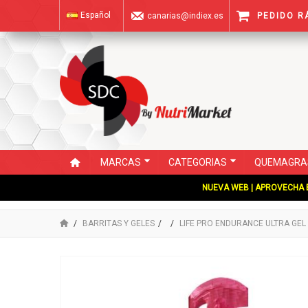
Español
canarias@indiex.es
PEDIDO R
MARCAS
CATEGORIAS
QUEMAGRA
NUEVA WEB | APROVECHA E
BARRITAS Y GELES
LIFE PRO ENDURANCE ULTRA GEL 