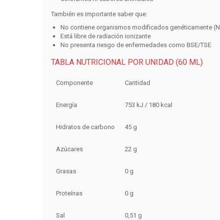
También es importante saber que:
No contiene organismos modificados genéticamente (
Está libre de radiación ionizante
No presenta riesgo de enfermedades como BSE/TSE
TABLA NUTRICIONAL POR UNIDAD (60 ML)
Componente
Cantidad
Energía
753 kJ / 180 kcal
Hidratos de carbono
45 g
Azúcares
22 g
Grasas
0 g
Proteínas
0 g
Sal
0,51 g