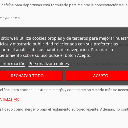
n cafeína para deportistas
está formulado para mejorar la concentración y el e
 ayudarte a:
 sitio web utiliza cookies propias y de terceros para mejorar nuest
icios y mostrarle publicidad relacionada con sus preferencias
,
no se recomienda su consumo en menores de edad ni en mujeres embarazad
ante el análisis de sus hábitos de navegación. Para dar su
RA UN CONSUMO CÓMODO
entimiento sobre su uso pulse el botón Acepto.
 información
Personalizar cookies
iscosa que permite tomarlo de forma rápida, sin necesidad de masticar ni acom
ece.
RECHAZAR TODO
ACEPTO
porte y la dosificación exacta en carrera.
el final para aportar un extra de energía y concentración cuando más se necesi
ANIMALES
asificado como alérgeno bajo el reglamento europeo vigente. Además, no cont