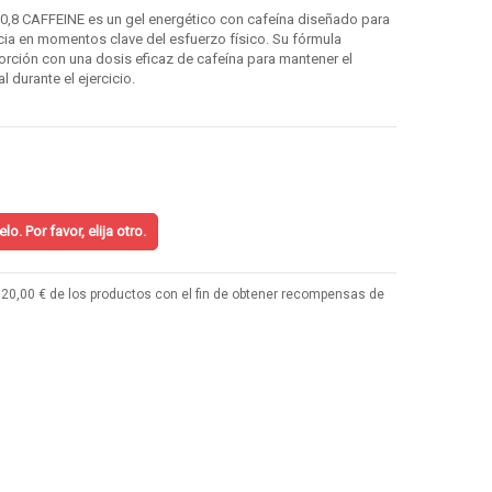
0,8 CAFFEINE
es un
gel energético con cafeína
diseñado para
cia en momentos clave del esfuerzo físico. Su fórmula
rción con una dosis eficaz de cafeína para mantener el
 durante el ejercicio.
o. Por favor, elija otro.
20,00 € de los productos con el fin de obtener recompensas de