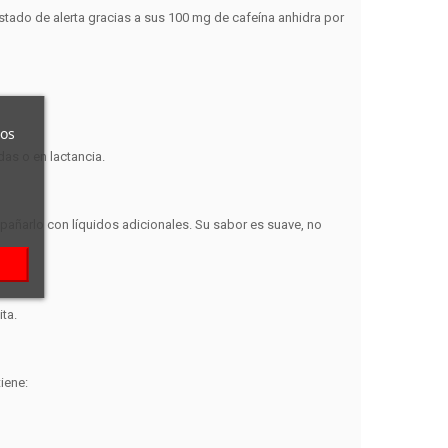
stado de alerta gracias a sus
100 mg de cafeína anhidra por
ros
as o en lactancia
.
pañarlo con líquidos adicionales. Su sabor es suave, no
ta.
iene: