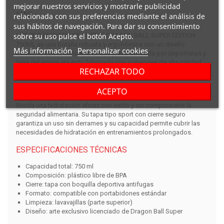
mejorar nuestros servicios y mostrarle publicidad
MÁS
relacionada con sus preferencias mediante el análisis de
sus hábitos de navegación. Para dar su consentimiento
sobre su uso pulse el botón Acepto.
LIFE PRO ENDURANCE BOTTLE DRAGON BALL SUPER EDITION
750ML
es una botella robusta y ergonómica con un diseño
Más información
Personalizar cookies
exclusivo que la convierte en una pieza deseada por deportistas y
fans del anime. Ha sido fabricada con materiales de alta calidad,
RECHAZAR TODO
ideal para el rendimiento físico y la comodidad diaria.
¿QUÉ VENTAJAS OFRECE?
ACEPTO
Brinda una hidratación eficaz con estilo y sin comprometer la
seguridad alimentaria. Su tapa tipo sport con cierre seguro
garantiza un uso sin derrames y su capacidad permite cubrir las
necesidades de hidratación en entrenamientos prolongados.
ESPECIFICACIONES TÉCNICAS
Capacidad total: 750 ml
Composición: plástico libre de BPA
Cierre: tapa con boquilla deportiva antifugas
Formato: compatible con portabidones estándar
Limpieza: lavavajillas (parte superior)
Diseño: arte exclusivo licenciado de Dragon Ball Super