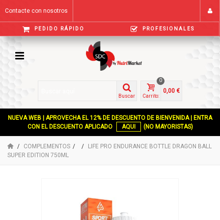
Contacte con nosotros
PEDIDO RÁPIDO
PROFESIONALES
0
0,00 €
Buscar
Carrito:
NUEVA WEB | APROVECHA EL 12% DE DESCUENTO DE BIENVENIDA | ENTRA
CON EL DESCUENTO APLICADO
AQUI
(NO MAYORISTAS)
COMPLEMENTOS
LIFE PRO ENDURANCE BOTTLE DRAGON BALL
SUPER EDITION 750ML