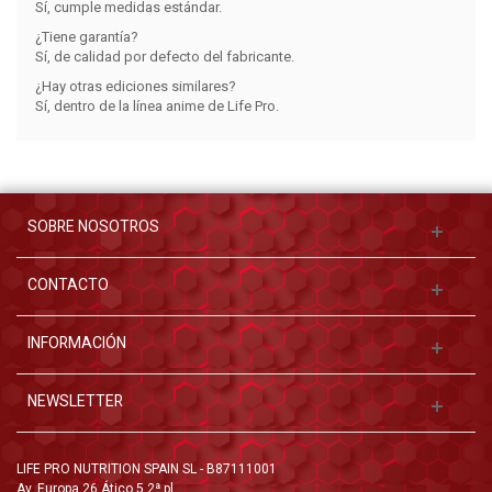
Sí, cumple medidas estándar.
¿Tiene garantía?
Sí, de calidad por defecto del fabricante.
¿Hay otras ediciones similares?
Sí, dentro de la línea anime de Life Pro.
SOBRE NOSOTROS
CONTACTO
INFORMACIÓN
NEWSLETTER
LIFE PRO NUTRITION SPAIN SL - B87111001
Av. Europa 26 Ático 5,2ª pl.