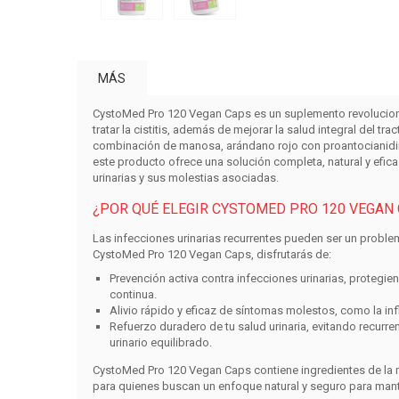
MÁS
CystoMed Pro 120 Vegan Caps
es un suplemento revolucion
tratar la cistitis, además de mejorar la salud integral del tr
combinación de
manosa
,
arándano rojo
con proantocianid
este producto ofrece una solución completa, natural y efic
urinarias y sus molestias asociadas.
¿POR QUÉ ELEGIR CYSTOMED PRO 120 VEGAN
Las infecciones urinarias recurrentes pueden ser un problem
CystoMed Pro 120 Vegan Caps
, disfrutarás de:
Prevención activa contra infecciones urinarias
, protegie
continua.
Alivio rápido y eficaz de síntomas molestos
, como la inf
Refuerzo duradero de tu salud urinaria
, evitando recurr
urinario equilibrado.
CystoMed Pro 120 Vegan Caps
contiene ingredientes de la 
para quienes buscan un enfoque natural y seguro para mante