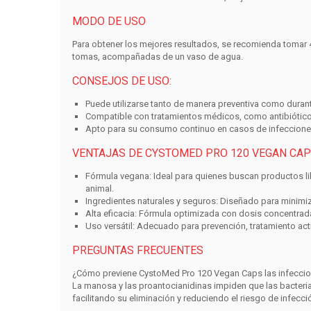
MODO DE USO
Para obtener los mejores resultados, se recomienda tomar
tomas, acompañadas de un vaso de agua.
CONSEJOS DE USO:
Puede utilizarse tanto de manera preventiva como durant
Compatible con tratamientos médicos, como antibiótico
Apto para su consumo continuo en casos de infecciones
VENTAJAS DE CYSTOMED PRO 120 VEGAN CAP
Fórmula vegana:
Ideal para quienes buscan productos li
animal.
Ingredientes naturales y seguros:
Diseñado para minimiz
Alta eficacia:
Fórmula optimizada con dosis concentrada
Uso versátil:
Adecuado para prevención, tratamiento acti
PREGUNTAS FRECUENTES
¿Cómo previene CystoMed Pro 120 Vegan Caps las infeccio
La manosa y las proantocianidinas impiden que las bacterias
facilitando su eliminación y reduciendo el riesgo de infecci