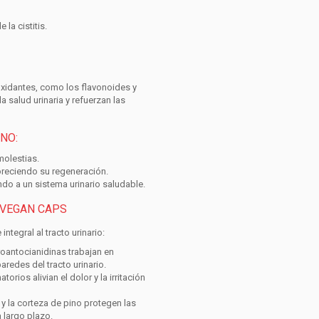
la cistitis.
ioxidantes, como los flavonoides y
 salud urinaria y refuerzan las
NO:
molestias.
voreciendo su regeneración.
endo a un sistema urinario saludable.
 VEGAN CAPS
ntegral al tracto urinario:
oantocianidinas trabajan en
aredes del tracto urinario.
orios alivian el dolor y la irritación
y la corteza de pino protegen las
a largo plazo.