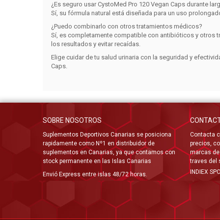
¿Es seguro usar CystoMed Pro 120 Vegan Caps durante lar
Sí, su fórmula natural está diseñada para un uso prolongado
¿Puedo combinarlo con otros tratamientos médicos?
Sí, es completamente compatible con antibióticos y otros 
los resultados y evitar recaídas.
Elige cuidar de tu salud urinaria con la seguridad y efecti
Caps.
SOBRE NOSOTROS
CONTAC
Suplementos Deportivos Canarias se posiciona
Contacta c
rapidamente como Nº1 en distribuidor de
precios, co
suplementos en Canarias, ya que contamos con
marcas de 
stock permanente en las Islas Canarias
traves del
INDIEX SP
Envió Express entre islas 48/72 horas.