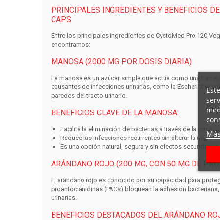
PRINCIPALES INGREDIENTES Y BENEFICIOS D
CAPS
Entre los principales ingredientes de
CystoMed Pro 120 Ve
encontramos:
MANOSA (2000 MG POR DOSIS DIARIA)
La manosa es un azúcar simple que actúa como una barrera 
causantes de infecciones urinarias, como la
Escherichia col
Este
paredes del tracto urinario.
serv
medi
BENEFICIOS CLAVE DE LA MANOSA:
cons
Facilita la eliminación de bacterias a través de la orina.
Más
Reduce las infecciones recurrentes sin alterar la microbi
Es una opción natural, segura y sin efectos secundarios
ARÁNDANO ROJO (200 MG, CON 50 MG DE PRO
El arándano rojo es conocido por su capacidad para proteger
proantocianidinas
(PACs) bloquean la adhesión bacteriana, 
urinarias.
BENEFICIOS DESTACADOS DEL ARÁNDANO ROJ