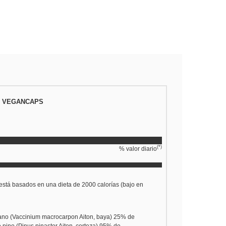
0 VEGANCAPS
(*)
% valor diario
 está basados en una dieta de 2000 calorías (bajo en
ano (Vaccinium macrocarpon Aiton, baya) 25% de
 pino (Pinus pinaster Aiton, corteza) 95% de