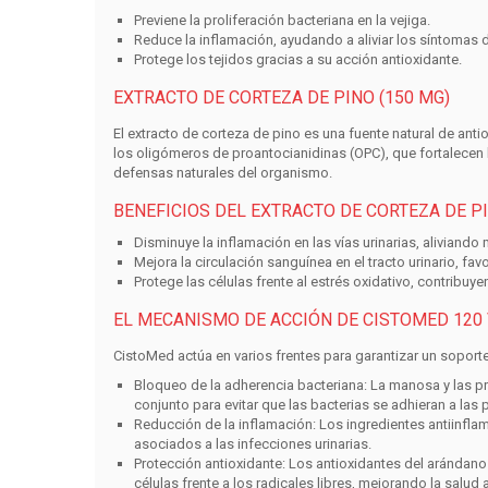
Previene la proliferación bacteriana en la vejiga.
Reduce la inflamación, ayudando a aliviar los síntomas de 
Protege los tejidos gracias a su acción antioxidante.
EXTRACTO DE CORTEZA DE PINO (150 MG)
El extracto de corteza de pino es una fuente natural de ant
los oligómeros de proantocianidinas (OPC), que fortalecen la
defensas naturales del organismo.
BENEFICIOS DEL EXTRACTO DE CORTEZA DE PI
Disminuye la inflamación en las vías urinarias, aliviando 
Mejora la circulación sanguínea en el tracto urinario, fa
Protege las células frente al estrés oxidativo, contribuy
EL MECANISMO DE ACCIÓN DE CISTOMED 120
CistoMed actúa en varios frentes para garantizar un soporte i
Bloqueo de la adherencia bacteriana:
La manosa y las pr
conjunto para evitar que las bacterias se adhieran a las p
Reducción de la inflamación:
Los ingredientes antiinflamat
asociados a las infecciones urinarias.
Protección antioxidante:
Los antioxidantes del arándano 
células frente a los radicales libres, mejorando la salud 