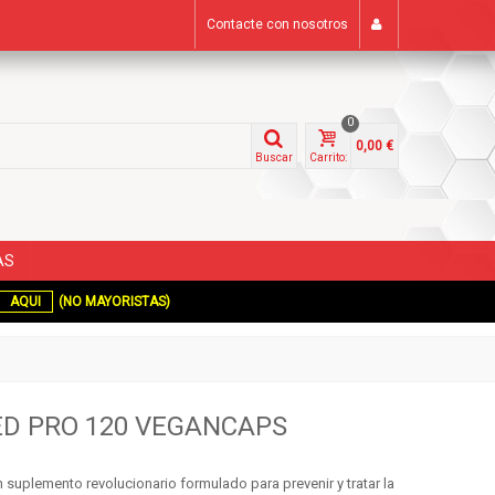
Contacte con nosotros
0
0,00 €
Buscar
Carrito:
AS
AQUI
(NO MAYORISTAS)
ED PRO 120 VEGANCAPS
 suplemento revolucionario formulado para prevenir y tratar la