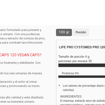
ario formulado para prevenir y
100 gr
Porción
acto urinario. Con una poderosa
inas y
extracto de corteza de pino
,
az para combatir las infecciones
LIFE PRO CYSTOMED PRO 12
 CAPS 120 VEGAN CAPS?
Tamaño de porción
4
g
porciones por envase 30
a frustrante y debilitante. Con
ndo tus vías urinarias de manera
Proteínas 0%
lamación y el ardor al orinar.
*
Los valores de porcentaje diario
encias y promoviendo un tracto
calorías).
INGREDIENTES:
más alta calidad y está diseñado
D-manosa, extracto seco de aránd
ner su bienestar urinario.
proantocianidinas, extracto seco de