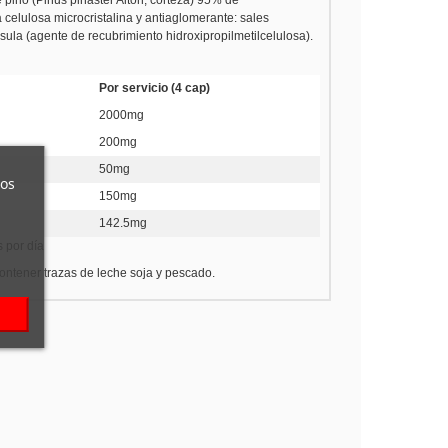
 celulosa microcristalina y antiaglomerante: sales
la (agente de recubrimiento hidroxipropilmetilcelulosa).
Por servicio (4 cap)
2000mg
200mg
50mg
ros
150mg
142.5mg
s por día
ontener trazas de leche soja y pescado.