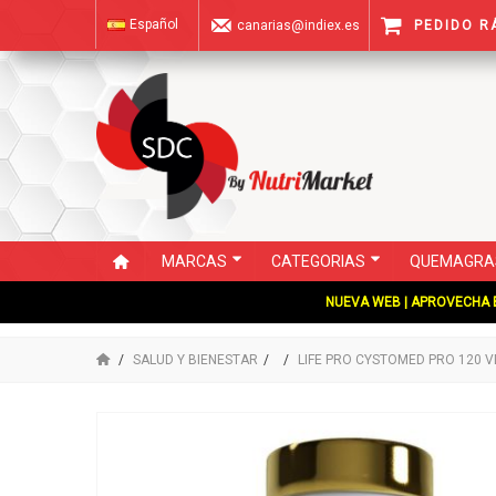
Español
canarias@indiex.es
PEDIDO R
MARCAS
CATEGORIAS
QUEMAGRA
NUEVA WEB | APROVECHA E
SALUD Y BIENESTAR
LIFE PRO CYSTOMED PRO 120 