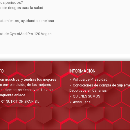
gos periodos?
 sin riesgos para la salud.
tratamientos, ayudando a mejorar
vidad de CystoMed Pro 120 Vegan
TO
INFORMACIÓN
on nosotros, y tendras los mejores
»
Política de Privacidad
n envio incluido, de las mejores
»
Condiciones de compra de Suplem
suplementos deportivos. Hazlo a
Deportivos en Canarias.
 siguente
enlace
»
QUIENES SOMOS
ORT NUTRITION SPAIN S.L
»
Aviso Legal