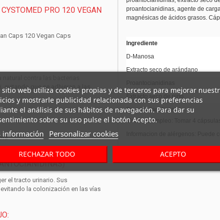
proantocianidinas, agente de carga
E
CYSTOMED PRO 120 VEGAN
magnésicas de ácidos grasos. Cápsu
gan Caps
120 Vegan Caps
Ingrediente
D-Manosa
Extracto seco de arándano
natural contra las bacterias
Proantocianidinas
i
, evitando que se adhieran a las
 sitio web utiliza cookies propias y de terceros para mejorar nuest
Extracto seco de pino
icios y mostrarle publicidad relacionada con sus preferencias
ante el análisis de sus hábitos de navegación. Para dar su
Proantocianidinas
entimiento sobre su uso pulse el botón Acepto.
Modo de empleo
: Tomar 4 cápsula
 información
Personalizar cookies
Informacion de alérgenos
: Puede c
ota.
.
RECHAZAR TODO
ACEPTO
ANTOCIANIDINAS)
 el tracto urinario. Sus
evitando la colonización en las vías
O: